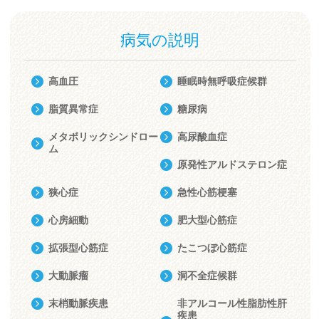
病気の説明
高血圧
睡眠時無呼吸症候群
脂質異常症
糖尿病
メタボリックシンドロー
高尿酸血症
ム
原発性アルドステロン症
狭心症
急性心筋梗塞
心房細動
肥大型心筋症
拡張型心筋症
たこつぼ心筋症
大動脈瘤
洞不全症候群
末梢動脈疾患
非アルコール性脂肪性肝
疾患