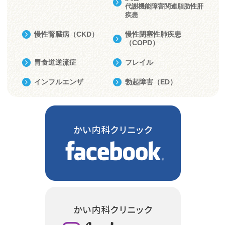
代謝機能障害関連脂肪性肝
疾患
慢性腎臓病（CKD）
慢性閉塞性肺疾患
（COPD）
胃食道逆流症
フレイル
インフルエンザ
勃起障害（ED）