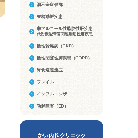
洞不全症候群
末梢動脈疾患
非アルコール性脂肪性肝疾患
代謝機能障害関連脂肪性肝疾患
慢性腎臓病（CKD）
慢性閉塞性肺疾患（COPD）
胃食道逆流症
フレイル
インフルエンザ
勃起障害（ED）