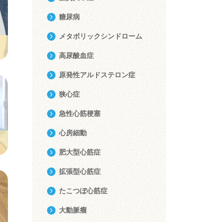
糖尿病
メタボリックシンドローム
高尿酸血症
原発性アルドステロン症
狭心症
急性心筋梗塞
心房細動
肥大型心筋症
拡張型心筋症
たこつぼ心筋症
大動脈瘤